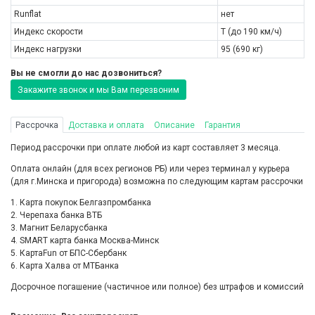
Runflat
нет
Индекс скорости
T (до 190 км/ч)
Индекс нагрузки
95 (690 кг)
Вы не смогли до нас дозвониться?
Закажите звонок и мы Вам перезвоним
Рассрочка
Доставка и оплата
Описание
Гарантия
Период рассрочки при оплате любой из карт составляет 3 месяца.
Оплата онлайн (для всех регионов РБ) или через терминал у курьера
(для г.Минска и пригорода) возможна по следующим картам рассрочки
1. Карта покупок Белгазпромбанка
2. Черепаха банка ВТБ
3. Магнит Беларусбанка
4. SMART карта банка Москва-Минск
5. КартаFun от БПС-Сбербанк
6. Карта Халва от МТБанка
Досрочное погашение (частичное или полное) без штрафов и комиссий