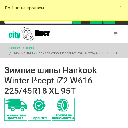
+375 29 162-00-17
+375 29 577-00-17
+375 29 141-00-17
cityliner.tyres
+375 29
По 1 шт не продаем
162-00-17
0
0
Главная
Шины
Зимние шины Hankook Winter i*cept iZ2 W616 225/45R18 XL 95T
Зимние шины Hankook
Winter i*cept iZ2 W616
225/45R18 XL 95T