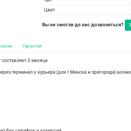
Тип
Цвет
Вы не смогли до нас дозвониться?
сание
Гарантия
 составляет 3 месяца.
 через терминал у курьера (для г.Минска и пригорода) во
ое) без штрафов и комиссий