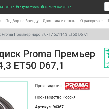
141-00-17
cityliner.tyres
+375 29 162-00-17
и
Подбор по бренду
Доставка и оплата
О рассрочке
Ш
 Proma Премьер неро 7,0x17 5x114,3 ET50 D67,1
диск Proma Премьер
4,3 ET50 D67,1
Производитель:
Производство Россия
Артикул: 96367