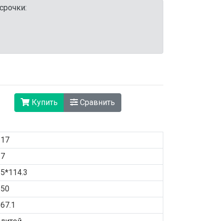
срочки:
Купить
Сравнить
17
7
5*114.3
50
67.1