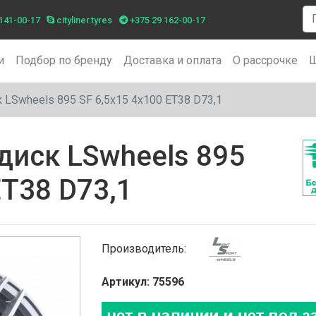
141-00-17
cityliner.tyres
+375 29 162-00-17
и
Подбор по бренду
Доставка и оплата
О рассрочке
Ш
LSwheels 895 SF 6,5x15 4x100 ET38 D73,1
диск LSwheels 895
ET38 D73,1
Производитель:
Артикул: 75596