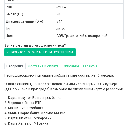
PCD
5*114.3
Вылет (ET)
50
Диаметр ступицы (DIA)
54.1
Тип
литой
Цвет
AGR/Графитовый с полировкой
Вы не смогли до нас дозвониться?
Закажите звонок и мы Вам перезвоним
Рассрочка
Доставка и оплата
Описание
Гарантия
Период рассрочки при оплате любой из карт составляет 3 месяца.
Оплата онлайн (для всех регионов РБ) или через терминал у курьера
(для г.Минска и пригорода) возможна по следующим картам рассрочки
1. Карта покупок Белгазпромбанка
2. Черепаха банка ВТБ
3. Магнит Беларусбанка
4. SMART карта банка Москва-Минск
5. КартаFun от БПС-Сбербанк
6. Карта Халва от МТБанка