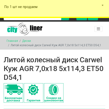
+375 29 162-00-17
+375 29 577-00-17
+375 29 141-00-17
cityliner.tyres
+375 29
По 1 шт не продаем
162-00-17
0
0
Главная
Диски
Литой колесный диск Carwel Куж AGR 7,0x18 5x114,3 ET50 D54,1
Литой колесный диск Carwel
Куж AGR 7,0x18 5x114,3 ET50
D54,1