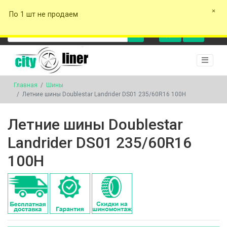
+375 29 162-00-17
+375 29 577-00-17
+375 29 141-00-17
cityliner.tyres
+375 29
По 1 шт не продаем
162-00-17
0
0
Главная
Шины
Летние шины Doublestar Landrider DS01 235/60R16 100H
Летние шины Doublestar
Landrider DS01 235/60R16
100H