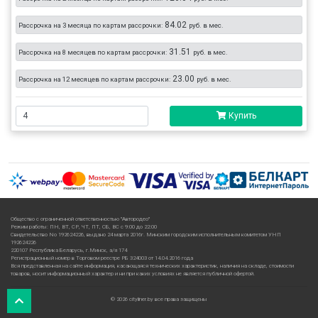
84.02
Рассрочка на 3 месяца по картам рассрочки:
руб. в мес.
31.51
Рассрочка на 8 месяцев по картам рассрочки:
руб. в мес.
23.00
Рассрочка на 12 месяцев по картам рассрочки:
руб. в мес.
Купить
Общество с ограниченной ответственностью "Автородео"
Режим работы: ПН, ВТ, СР, ЧТ, ПТ, СБ, ВС с 9:00 до 22:00
Свидетельство No 192624226, выдано 24 марта 2016г. Минским городским исполнительным комитетом УНП
192624226
220107 Республика Беларусь, г.Минск, а/я 174
Регистрационный номер в Торговом реестре РБ 324003 от 14.04.2016 года
Вся представленная на сайте информация, касающаяся технических характеристик, наличия на складе, стоимости
товаров, носит информационный характер и ни при каких условиях не является публичной офертой.
© 2026 cityliner.by все права защищены