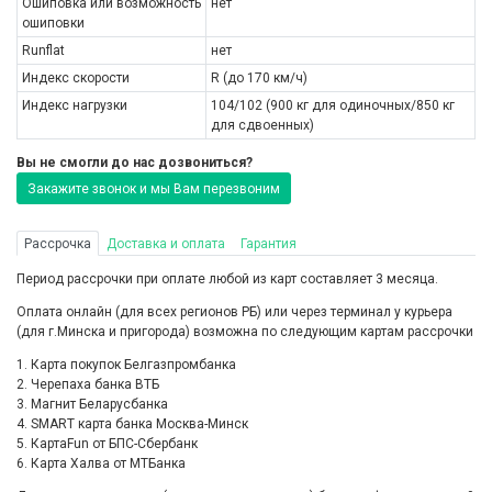
Ошиповка или возможность
нет
ошиповки
Runflat
нет
Индекс скорости
R (до 170 км/ч)
Индекс нагрузки
104/102 (900 кг для одиночных/850 кг
для сдвоенных)
Вы не смогли до нас дозвониться?
Закажите звонок и мы Вам перезвоним
Рассрочка
Доставка и оплата
Гарантия
Период рассрочки при оплате любой из карт составляет 3 месяца.
Оплата онлайн (для всех регионов РБ) или через терминал у курьера
(для г.Минска и пригорода) возможна по следующим картам рассрочки
1. Карта покупок Белгазпромбанка
2. Черепаха банка ВТБ
3. Магнит Беларусбанка
4. SMART карта банка Москва-Минск
5. КартаFun от БПС-Сбербанк
6. Карта Халва от МТБанка