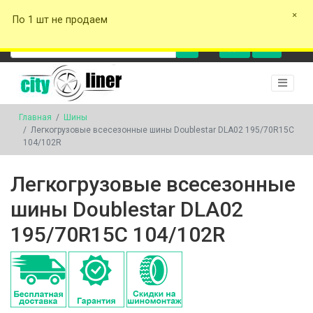
+375 29 162-00-17
+375 29 577-00-17
+375 29 141-00-17
cityliner.tyres
+375 29
По 1 шт не продаем
162-00-17
0
0
Главная
Шины
Легкогрузовые всесезонные шины Doublestar DLA02 195/70R15C
104/102R
Легкогрузовые всесезонные
шины Doublestar DLA02
195/70R15C 104/102R