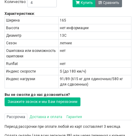
Количество:
Купить
Сравнить
Характеристики:
Ширина
165
Высота
нет информации
Диаметр
13C
Сезон
летние
Ошиповка или возможность
нет
ошиповки
Runflat
нет
Индекс скорости
S (до 180 км/ч)
Индекс нагрузки
91/89 (615 кг для одиночных/580 кг
для сдвоенных)
Вы не смогли до нас дозвониться?
Закажите звонок и мы Вам перезвоним
Рассрочка
Доставка и оплата
Гарантия
Период рассрочки при оплате любой из карт составляет 3 месяца.
Оплата онлайн (для всех регионов РБ) или через терминал у курьера