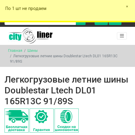
+375 29 162-00-17
+375 29 577-00-17
+375 29 141-00-17
cityliner.tyres
+375 29
По 1 шт не продаем
162-00-17
0
0
Главная
Шины
Легкогрузовые летние шины Doublestar Ltech DL01 165R13C
91/89S
Легкогрузовые летние шины
Doublestar Ltech DL01
165R13C 91/89S